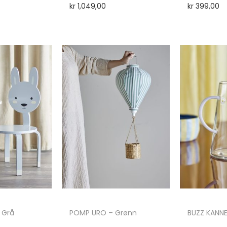
kr
1,049,00
kr
399,00
 Grå
POMP URO – Grønn
BUZZ KANN