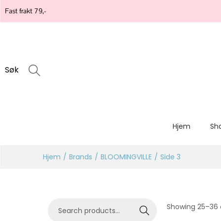
Fast frakt 79,-
Søk
Hjem
Sh
Hjem
/
Brands
/
BLOOMINGVILLE
/
Side 3
Showing
25
–
36
Search