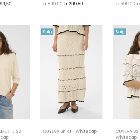
99,50
kr
599,00
kr
299,50
kr
599,00
k
Salg
Salg
EMETTE SS
CUYLVA SKIRT- Whitecap
CUYLVA SS
ecap
Whitecap