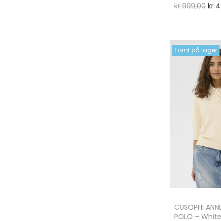
kr
999,00
kr
4
Tomt på lager
CUSOPHI ANN
POLO – Whit