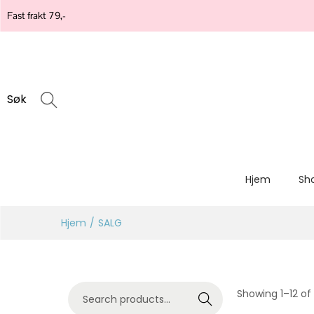
Fast frakt 79,-
Søk
Hjem
Sh
Hjem
/
SALG
Showing
1
–
12
of 
Search