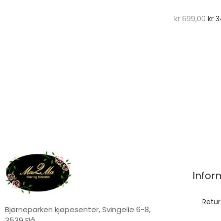
kr
699,00
kr
3
Infor
Retur
Bjørneparken kjøpesenter, Svingelie 6-8,
3539 Flå