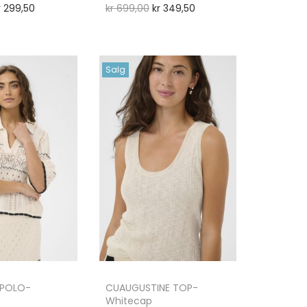
r
299,50
kr
699,00
kr
349,50
Salg
 POLO-
CUAUGUSTINE TOP-
Whitecap