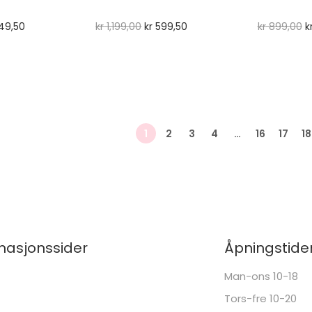
49,50
kr
1,199,00
kr
599,50
kr
899,00
k
1
2
3
4
…
16
17
18
masjonssider
Åpningstide
Man-ons 10-18
Tors-fre 10-20