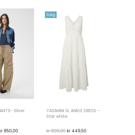
Salg
NTS- Silver
YASANINI SL ANKLE DRESS –
Star white
kr
850,00
kr
899,00
kr
449,50