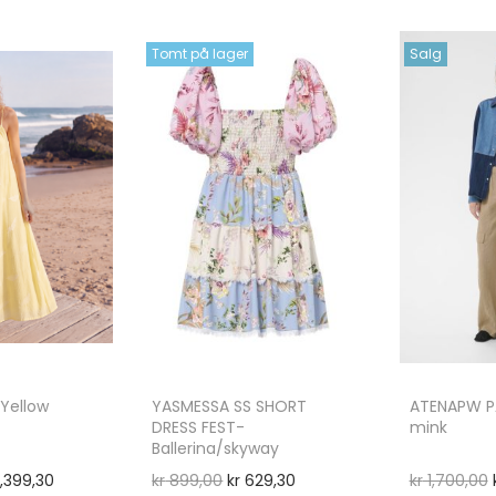
Tomt på lager
Salg
Yellow
YASMESSA SS SHORT
ATENAPW PA
DRESS FEST-
mink
Ballerina/skyway
,399,30
kr
899,00
kr
629,30
kr
1,700,00