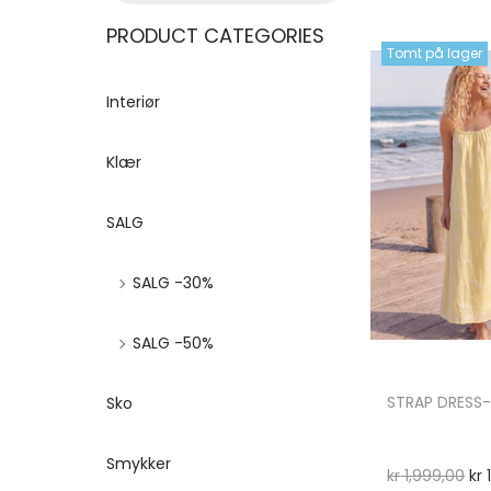
PRODUCT CATEGORIES
Tomt på lager
Interiør
Klær
SALG
SALG -30%
SALG -50%
STRAP DRESS-
Sko
Smykker
kr
1,999,00
kr
1