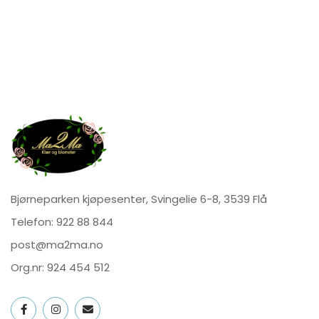
Bjørneparken kjøpesenter, Svingelie 6-8, 3539 Flå
Telefon:
922 88 844
post@ma2ma.no
Org.nr: 924 454 512