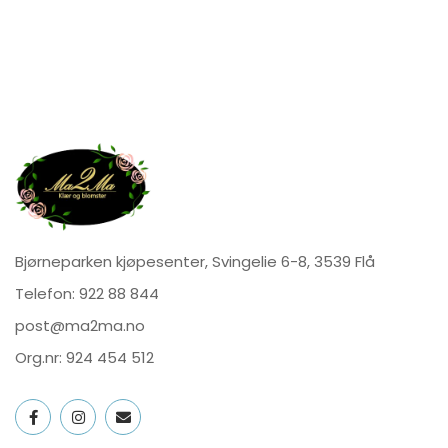
Bjørneparken kjøpesenter, Svingelie 6-8, 3539 Flå
Telefon:
922 88 844
post@ma2ma.no
Org.nr: 924 454 512