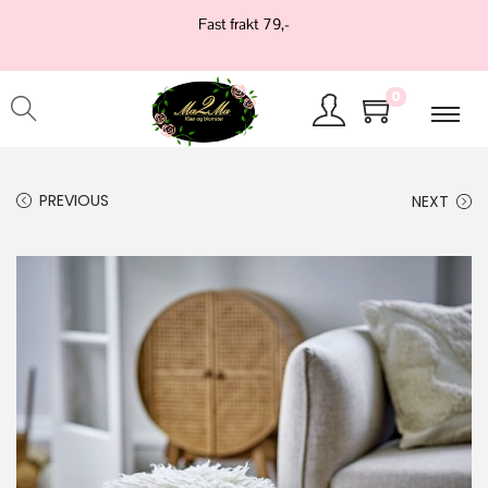
Fast frakt 79,-
0
PREVIOUS
NEXT