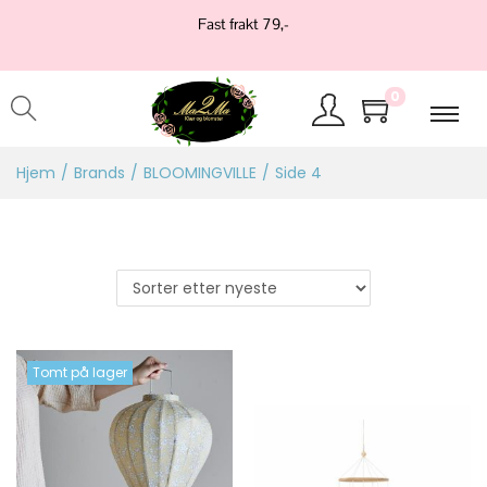
Fast frakt 79,-
0
Hjem
/
Brands
/
BLOOMINGVILLE
/
Side 4
Tomt på lager