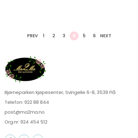
PREV
1
2
3
4
5
6
NEXT
Bjørneparken kjøpesenter, Svingelie 6-8, 3539 Flå
Telefon:
922 88 844
post@ma2ma.no
Org.nr: 924 454 512