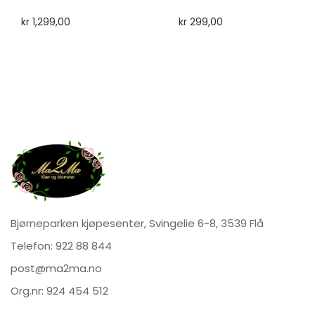
kr
1,299,00
kr
299,00
Bjørneparken kjøpesenter, Svingelie 6-8, 3539 Flå
Telefon:
922 88 844
post@ma2ma.no
Org.nr: 924 454 512