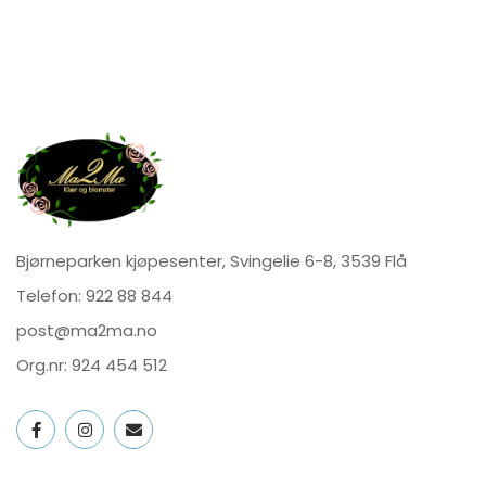
Bjørneparken kjøpesenter, Svingelie 6-8, 3539 Flå
Telefon:
922 88 844
post@ma2ma.no
Org.nr: 924 454 512