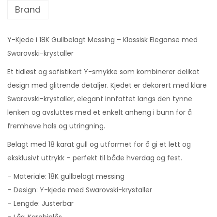
Brand
Y-Kjede i 18K Gullbelagt Messing – Klassisk Eleganse med
Swarovski-krystaller
Et tidløst og sofistikert Y-smykke som kombinerer delikat
design med glitrende detaljer. Kjedet er dekorert med klare
Swarovski-krystaller, elegant innfattet langs den tynne
lenken og avsluttes med et enkelt anheng i bunn for å
fremheve hals og utringning.
Belagt med 18 karat gull og utformet for å gi et lett og
eksklusivt uttrykk – perfekt til både hverdag og fest.
– Materiale: 18K gullbelagt messing
– Design: Y-kjede med Swarovski-krystaller
– Lengde: Justerbar
– Lås: Karabinlås