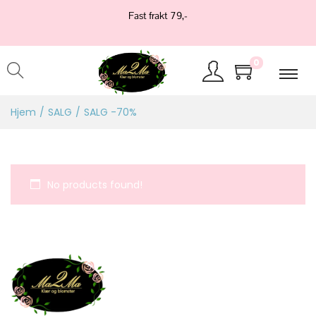
Fast frakt 79,-
0
Hjem
/
SALG
/
SALG -70%
No products found!