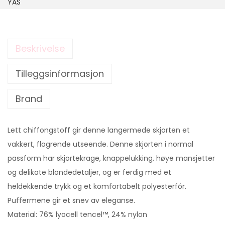
YAS
Beskrivelse
Tilleggsinformasjon
Brand
Lett chiffongstoff gir denne langermede skjorten et
vakkert, flagrende utseende. Denne skjorten i normal
passform har skjortekrage, knappelukking, høye mansjetter
og delikate blondedetaljer, og er ferdig med et
heldekkende trykk og et komfortabelt polyesterfôr.
Puffermene gir et snev av eleganse.
Material: 76% lyocell tencel™, 24% nylon