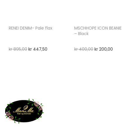
RENEI DENIM- Pale flax
MSCHHOPE ICON BEANIE
– Black
kr
895,00
kr
447,50
kr
400,00
kr
200,00