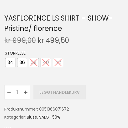
YASFLORENCE LS SHIRT – SHOW-
Pristine/ florence
kr
999,00
kr
499,50
STØRRELSE
34
36
38
40
42
LEGG I HANDLEKURV
Produktnummer:
8051366871672
Kategorier:
Bluse
,
SALG -50%