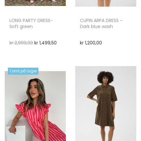
LONG PARTY DRESS-
CUPIN ARPA DRESS –
Soft green
Dark blue wash
kr
2,999,00
kr
1,499,50
kr
1,200,00
Tomt på lager