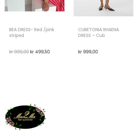
BEA DRESS- Red /pink
CUBETONIA RHAENA
striped
DRESS – Cub
kr
999,00
kr
499,50
kr
999,00