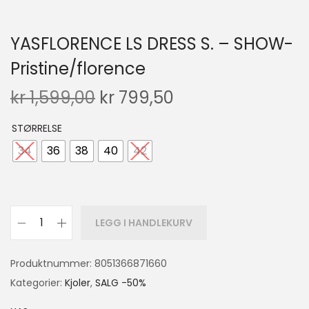
YASFLORENCE LS DRESS S. – SHOW-
Pristine/florence
kr
1,599,00
kr
799,50
STØRRELSE
34
36
38
40
42
LEGG I HANDLEKURV
Produktnummer:
8051366871660
Kategorier:
Kjoler
,
SALG -50%