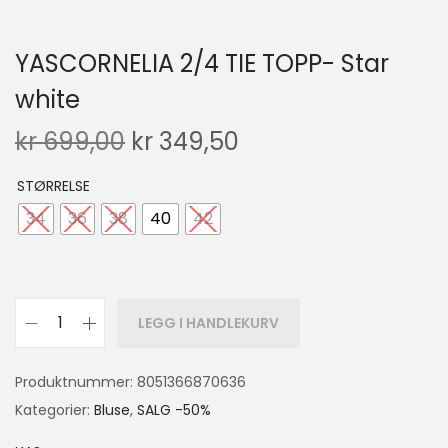
YASCORNELIA 2/4 TIE TOPP- Star
white
kr
699,00
kr
349,50
STØRRELSE
34
36
38
40
42
LEGG I HANDLEKURV
Produktnummer:
8051366870636
Kategorier:
Bluse
,
SALG -50%