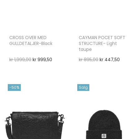
CROSS OVER MED
CAYMAN POCET SOFT
GULLDETALJER-Black
STRUCTURE- Light
taupe
kr
1,999,00
kr
999,50
kr
895,00
kr
447,50
-50%
Salg