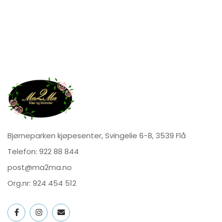
Bjørneparken kjøpesenter, Svingelie 6-8, 3539 Flå
Telefon:
922 88 844
post@ma2ma.no
Org.nr: 924 454 512