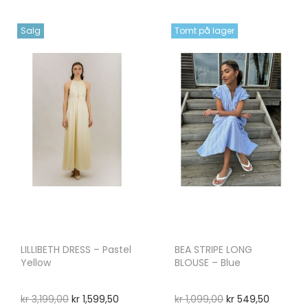
Salg
Tomt på lager
LILLIBETH DRESS – Pastel
BEA STRIPE LONG
Yellow
BLOUSE – Blue
kr
3,199,00
kr
1,599,50
kr
1,099,00
kr
549,50