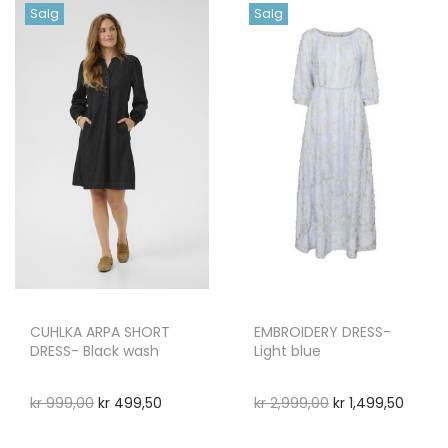
Salg
Salg
CUHLKA ARPA SHORT
EMBROIDERY DRESS-
DRESS- Black wash
Light blue
kr
999,00
kr
499,50
kr
2,999,00
kr
1,499,50