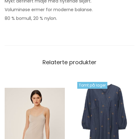
Mykt definert midje med flytende skjørt.
Voluminøse ermer for moderne balanse.
80 % bomull, 20 % nylon.
Relaterte produkter
Tomt på lager