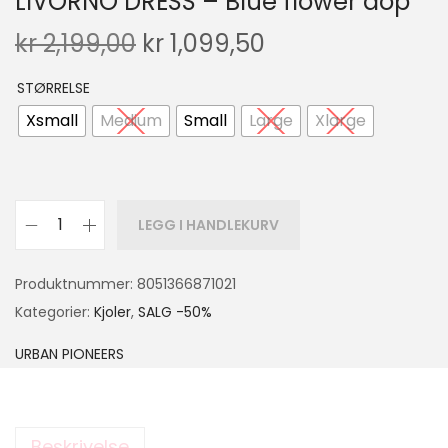
LIVORNO DRESS – Blue flower aop
kr
2,199,00
kr
1,099,50
STØRRELSE
Xsmall
Medium
Small
Large
Xlarge
LEGG I HANDLEKURV
Produktnummer:
8051366871021
Kategorier:
Kjoler
,
SALG -50%
URBAN PIONEERS
Beskrivelse