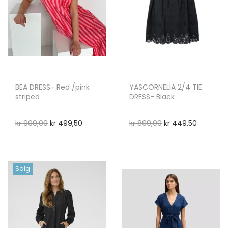
BEA DRESS- Red /pink
YASCORNELIA 2/4 TIE
striped
DRESS- Black
kr
999,00
kr
499,50
kr
899,00
kr
449,50
Salg