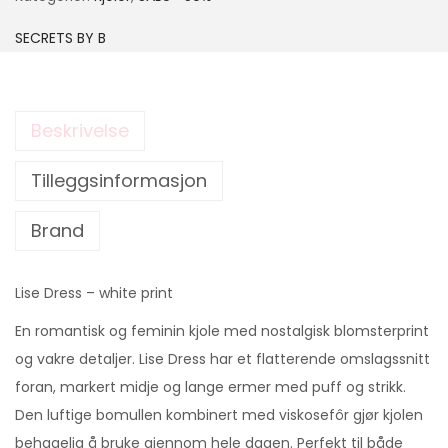
SECRETS BY B
Beskrivelse
Tilleggsinformasjon
Brand
Lise Dress – white print
En romantisk og feminin kjole med nostalgisk blomsterprint
og vakre detaljer. Lise Dress har et flatterende omslagssnitt
foran, markert midje og lange ermer med puff og strikk.
Den luftige bomullen kombinert med viskosefôr gjør kjolen
behagelig å bruke gjennom hele dagen. Perfekt til både