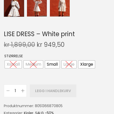
LISE DRESS – White print
kr
1,899,00
kr
949,50
STØRRELSE
Xsmall
Medium
Small
Large
Xlarge
LEGG I HANDLEKURV
Produktnummer:
8051366870805
Kategorier:
Kjoler
,
SALG -50%