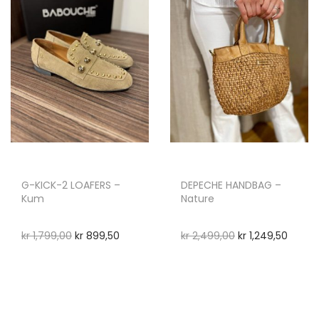
G-KICK-2 LOAFERS –
DEPECHE HANDBAG –
Kum
Nature
kr
1,799,00
kr
899,50
kr
2,499,00
kr
1,249,50