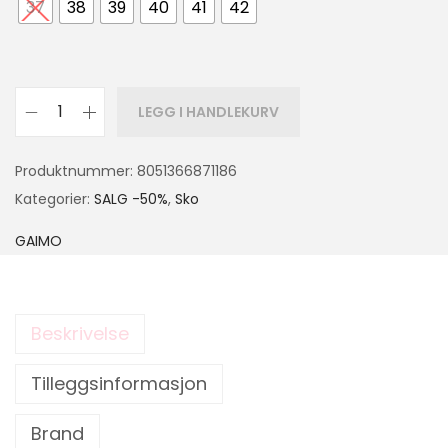
37
38
39
40
41
42
LEGG I HANDLEKURV
Produktnummer:
8051366871186
Kategorier:
SALG -50%
,
Sko
GAIMO
Beskrivelse
Tilleggsinformasjon
Brand