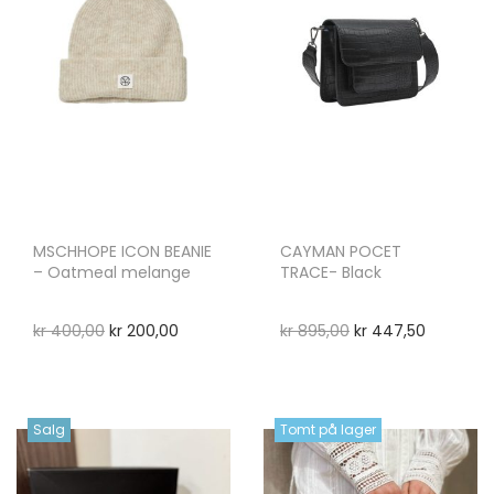
MSCHHOPE ICON BEANIE
CAYMAN POCET
– Oatmeal melange
TRACE- Black
kr
400,00
kr
200,00
kr
895,00
kr
447,50
Salg
Tomt på lager