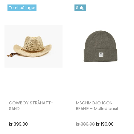
Tomt på lager
Salg
COWBOY STRÅHATT-
MSCHMOJO ICON
SAND
BEANIE – Mulled basil
kr
399,00
kr
380,00
kr
190,00