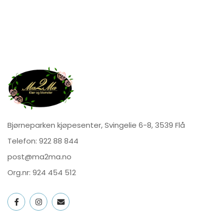
Bjørneparken kjøpesenter, Svingelie 6-8, 3539 Flå
Telefon:
922 88 844
post@ma2ma.no
Org.nr: 924 454 512