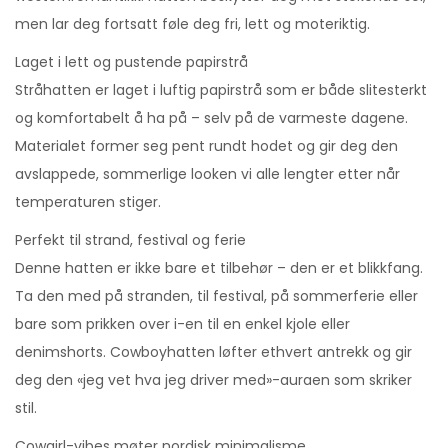
men lar deg fortsatt føle deg fri, lett og moteriktig.
Laget i lett og pustende papirstrå
Stråhatten er laget i luftig papirstrå som er både slitesterkt
og komfortabelt å ha på – selv på de varmeste dagene.
Materialet former seg pent rundt hodet og gir deg den
avslappede, sommerlige looken vi alle lengter etter når
temperaturen stiger.
Perfekt til strand, festival og ferie
Denne hatten er ikke bare et tilbehør – den er et blikkfang.
Ta den med på stranden, til festival, på sommerferie eller
bare som prikken over i-en til en enkel kjole eller
denimshorts. Cowboyhatten løfter ethvert antrekk og gir
deg den «jeg vet hva jeg driver med»-auraen som skriker
stil.
Cowgirl-vibes møter nordisk minimalisme