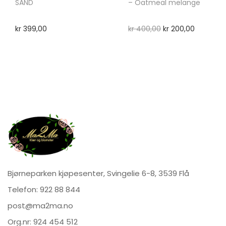
SAND
– Oatmeal melange
kr
399,00
kr
400,00
kr
200,00
Bjørneparken kjøpesenter, Svingelie 6-8, 3539 Flå
Telefon:
922 88 844
post@ma2ma.no
Org.nr: 924 454 512