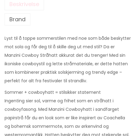
Beskrivelse
Brand
Lyst til å toppe sommerstilen med noe som både beskytter
mot sola og får deg til å skille deg ut med stil? Da er
Manzini Cowboy Stråhatt akkurat det du trenger! Med sin
ikoniske cowboystil og lette stråmateriale, er dette hatten
som kombinerer praktisk solskjerming og trendy edge –
perfekt for alt fra festivaler til strandliv.
Sommer + cowboyhatt = stilsikker statement
Ingenting sier sol, varme og frihet som en stråhatt i
cowboyfasong. Med Manzini Cowboyhatt i sandfarget
papirstrå får du en look som er like inspirert av Coachella
og bohemsk sommermote, som av ørkenvind og
westernromantikk. Hatten beskytter deg mot stekende sol,