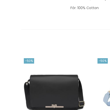
Fôr: 100% Cotton
-50%
-50%