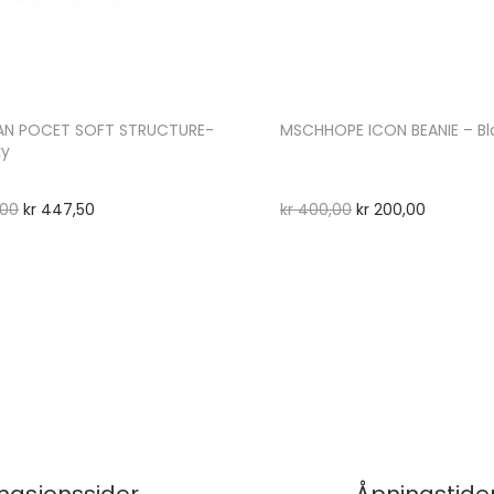
N POCET SOFT STRUCTURE-
MSCHHOPE ICON BEANIE – Bl
ky
00
kr
447,50
kr
400,00
kr
200,00
masjonssider
Åpningstide