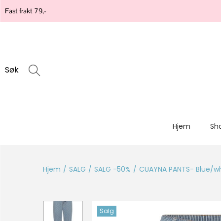
Fast frakt 79,-
Søk
Hjem
Sh
Hjem
/
SALG
/
SALG -50%
/
CUAYNA PANTS- Blue/whi
Salg