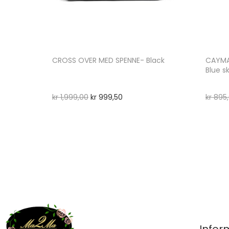
CROSS OVER MED SPENNE- Black
CAYMA
Blue s
kr
1,999,00
kr
999,50
kr
895,
Infor