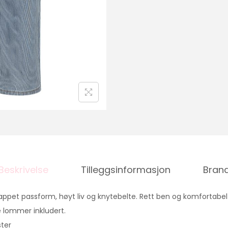
Beskrivelse
Tilleggsinformasjon
Bran
et passform, høyt liv og knytebelte. Rett ben og komfortabelt
e lommer inkludert.
ster