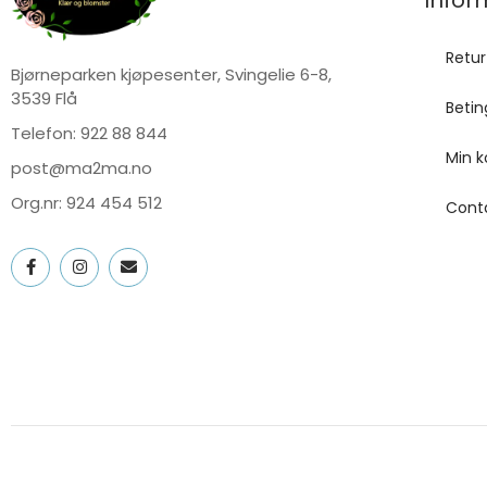
Retur
Bjørneparken kjøpesenter, Svingelie 6-8,
3539 Flå
Betin
Telefon:
922 88 844
Min k
post@ma2ma.no
Org.nr: 924 454 512
Cont