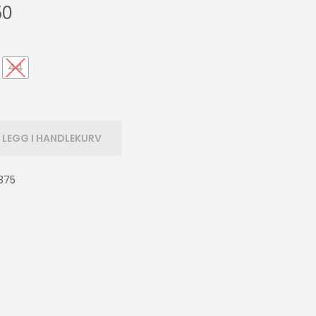
50
44
LEGG I HANDLEKURV
875