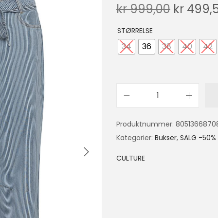
kr
999,00
kr
499,
STØRRELSE
34
36
38
40
42
Produktnummer:
8051366870
Kategorier:
Bukser
,
SALG -50%
CULTURE