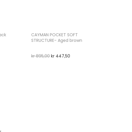
ack
CAYMAN POCKET SOFT
STRUCTURE- Aged brown
kr
895,00
kr
447,50
r