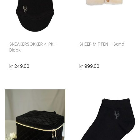
SNEAKERSOKKER 4 PK –
SHEEP MITTEN – Sand
Black
kr
249,00
kr
999,00