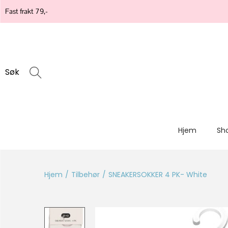
Fast frakt 79,-
Søk
Hjem
Sh
Hjem
/
Tilbehør
/
SNEAKERSOKKER 4 PK- White