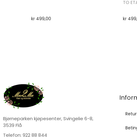
TO ETA
kr
499,00
kr
499
Infor
Retur
Bjørneparken kjøpesenter, Svingelie 6-8,
3539 Flå
Betin
Telefon:
922 88 844