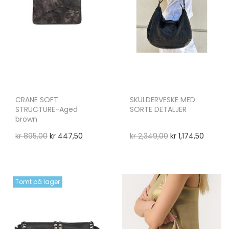
CRANE SOFT
SKULDERVESKE MED
STRUCTURE-Aged
SORTE DETALJER
brown
kr
895,00
kr
447,50
kr
2,349,00
kr
1,174,50
Tomt på lager