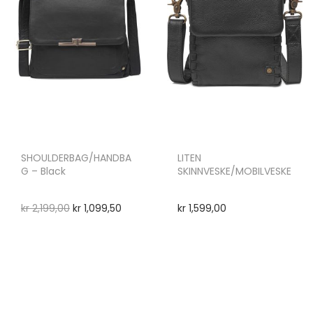
SHOULDERBAG/HANDBA
LITEN
G – Black
SKINNVESKE/MOBILVESKE
kr
2,199,00
kr
1,099,50
kr
1,599,00