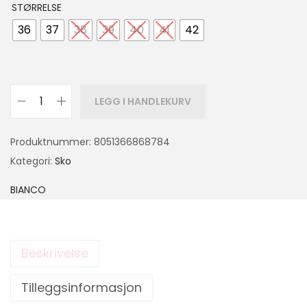
STØRRELSE
36
37
38
39
40
41
42
LEGG I HANDLEKURV
Produktnummer:
8051366868784
Kategori:
Sko
BIANCO
Beskrivelse
Tilleggsinformasjon