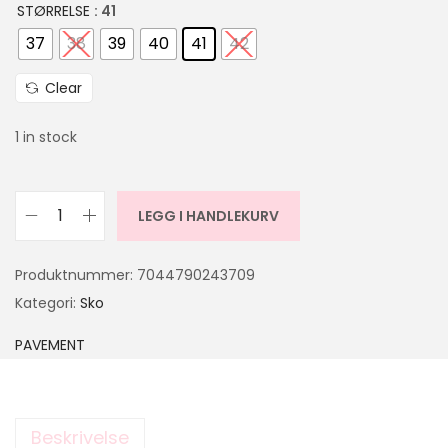
STØRRELSE
: 41
37
38
39
40
41
42
Clear
1 in stock
LEGG I HANDLEKURV
Produktnummer:
7044790243709
Kategori:
Sko
PAVEMENT
Beskrivelse