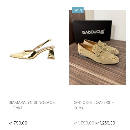
Salg
BIAMARALYN SLINGBACK
G-KICK-2 LOAFERS –
– Gold
Kum
kr
799,00
kr
1,799,00
kr
1,259,30