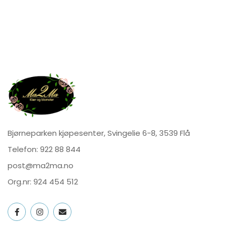
Bjørneparken kjøpesenter, Svingelie 6-8, 3539 Flå
Telefon:
922 88 844
post@ma2ma.no
Org.nr: 924 454 512