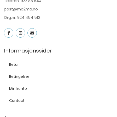
Telefon:
922 88 844
post@ma2ma.no
Org.nr: 924 454 512
Informasjonssider
Retur
Betingelser
Min konto
Contact