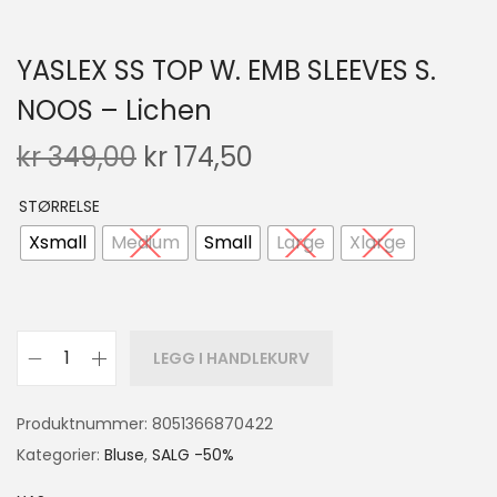
YASLEX SS TOP W. EMB SLEEVES S.
NOOS – Lichen
kr
349,00
kr
174,50
STØRRELSE
Xsmall
Medium
Small
Large
Xlarge
LEGG I HANDLEKURV
Produktnummer:
8051366870422
Kategorier:
Bluse
,
SALG -50%