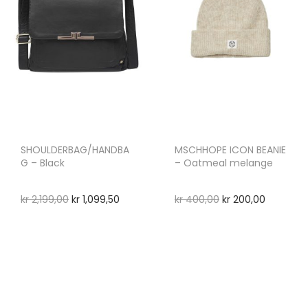
SHOULDERBAG/HANDBA
MSCHHOPE ICON BEANIE
G – Black
– Oatmeal melange
kr
2,199,00
kr
1,099,50
kr
400,00
kr
200,00