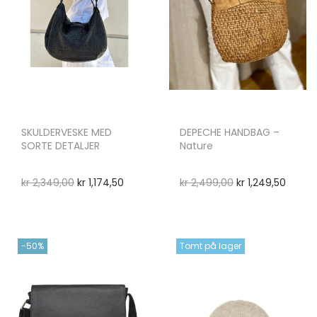
SKULDERVESKE MED
DEPECHE HANDBAG –
SORTE DETALJER
Nature
kr
2,349,00
kr
1,174,50
kr
2,499,00
kr
1,249,50
-50%
Tomt på lager