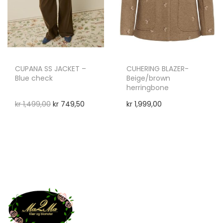
CUPANA SS JACKET –
CUHERING BLAZER-
Blue check
Beige/brown
herringbone
kr
1,499,00
kr
749,50
kr
1,999,00