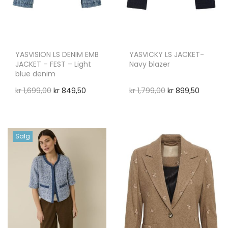
YASVISION LS DENIM EMB
YASVICKY LS JACKET-
JACKET – FEST – Light
Navy blazer
blue denim
kr
1,699,00
kr
849,50
kr
1,799,00
kr
899,50
Salg