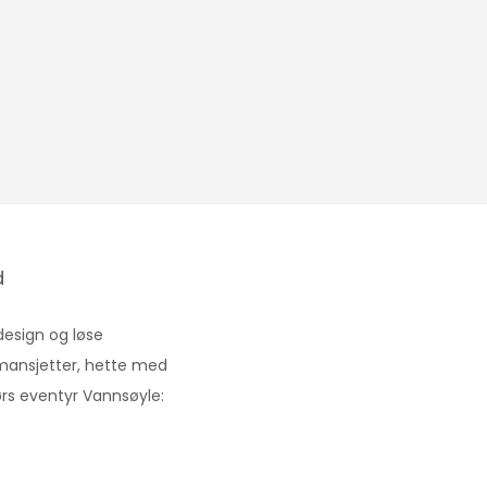
d
design og løse
mansjetter, hette med
rs eventyr Vannsøyle: