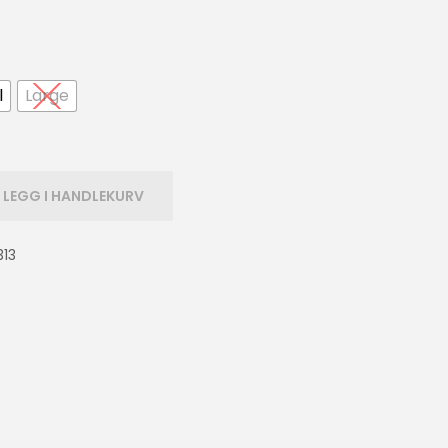
l
Large
LEGG I HANDLEKURV
313