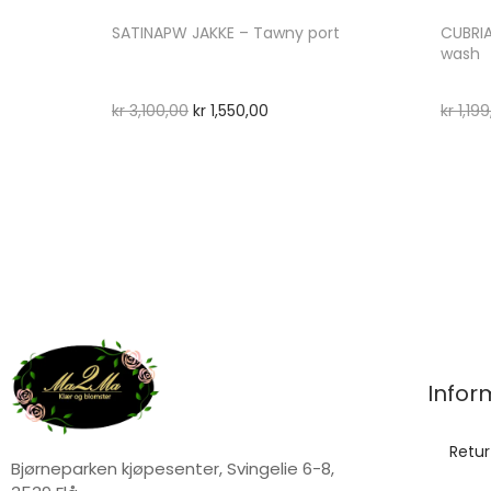
SATINAPW JAKKE – Tawny port
CUBRIA
wash
kr
3,100,00
kr
1,550,00
kr
1,199
Infor
Retur
Bjørneparken kjøpesenter, Svingelie 6-8,