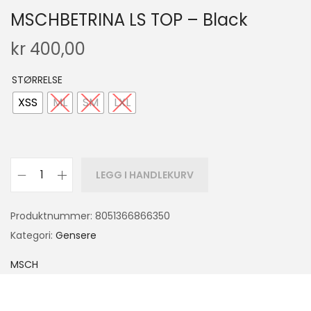
MSCHBETRINA LS TOP – Black
kr
400,00
STØRRELSE
XSS
ML
SM
LXL
LEGG I HANDLEKURV
Produktnummer:
8051366866350
Kategori:
Gensere
MSCH