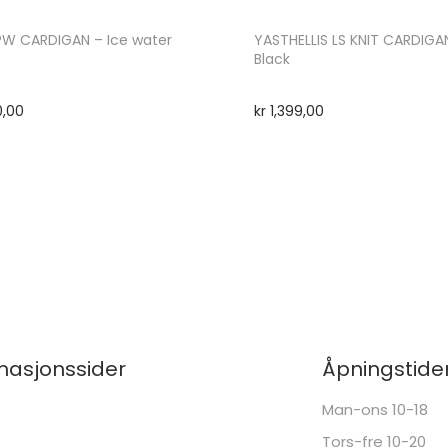
PW CARDIGAN – Ice water
YASTHELLIS LS KNIT CARDIGAN
Black
0,00
kr
1,399,00
masjonssider
Åpningstide
Man-ons 10-18
Tors-fre 10-20