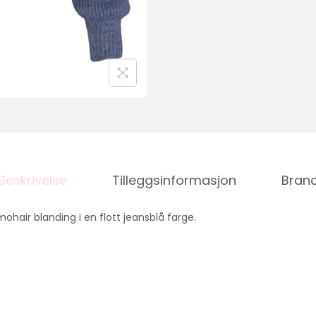
Beskrivelse
Tilleggsinformasjon
Bran
i mohair blanding i en flott jeansblå farge.