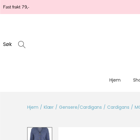
Fast frakt 79,-
Søk
Hjem
Sh
Hjem
/
Klær
/
Gensere/Cardigans
/
Cardigans
/
MO