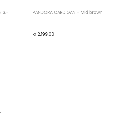
 S.-
PANDORA CARDIGAN – Mid brown
kr
2,199,00
r