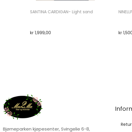
SANTINA CARDIGAN- Light sand
NINELL
kr
1,999,00
kr
1,50
Infor
Retur
Bjørneparken kjøpesenter, Svingelie 6-8,