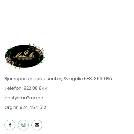
Bjørneparken kjøpesenter, Svingelie 6-8, 3539 Flå
Telefon:
922 88 844
post@ma2ma.no
Org.nr: 924 454 512