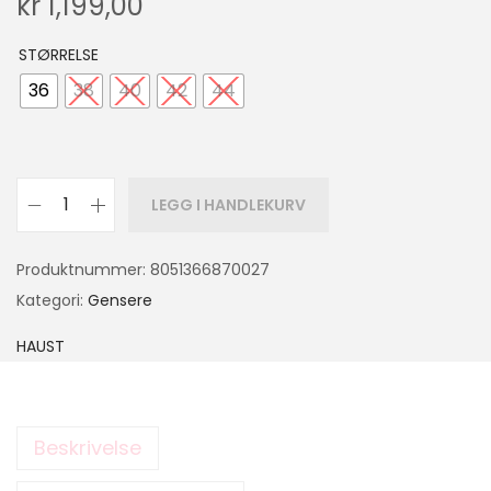
kr
1,199,00
STØRRELSE
36
38
40
42
44
LEGG I HANDLEKURV
Produktnummer:
8051366870027
Kategori:
Gensere
HAUST
Beskrivelse