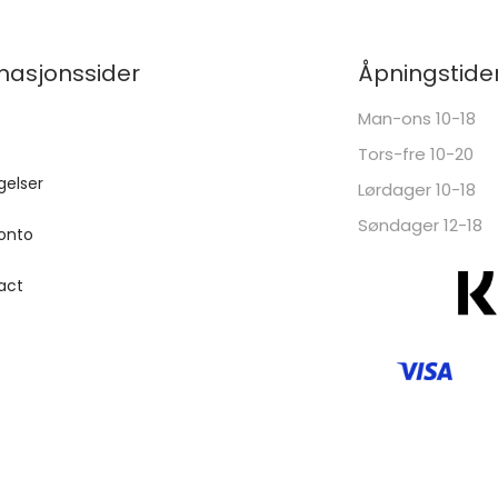
masjonssider
Åpningstide
Man-ons 10-18
Tors-fre 10-20
gelser
Lørdager 10-18
Søndager 12-18
onto
act