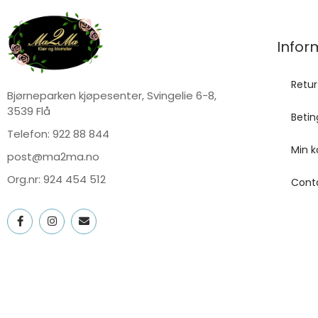
Infor
Retur
Bjørneparken kjøpesenter, Svingelie 6-8,
3539 Flå
Betin
Telefon:
922 88 844
Min k
post@ma2ma.no
Org.nr: 924 454 512
Cont