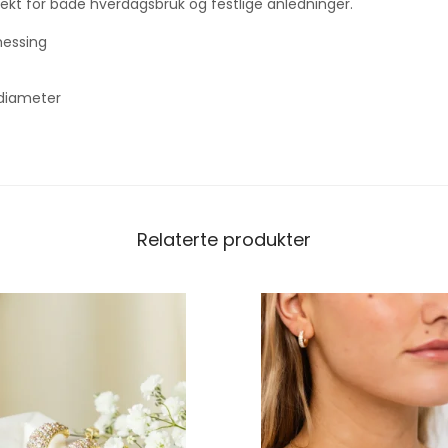
rfekt for både hverdagsbruk og festlige anledninger.
messing
 diameter
Relaterte produkter