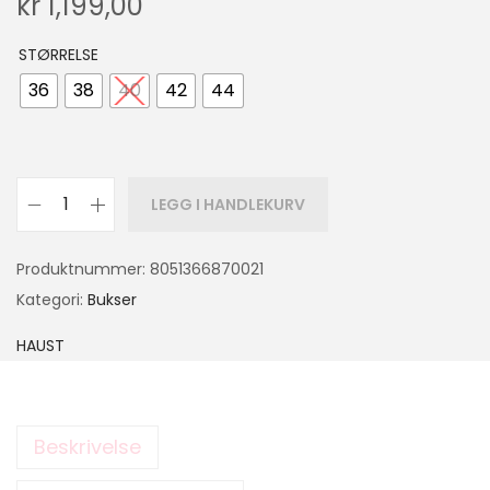
kr
1,199,00
STØRRELSE
36
38
40
42
44
LEGG I HANDLEKURV
Produktnummer:
8051366870021
Kategori:
Bukser
HAUST
Beskrivelse