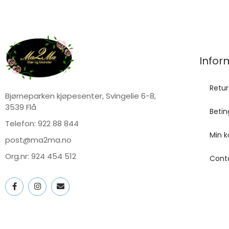
Infor
Retur
Bjørneparken kjøpesenter, Svingelie 6-8,
3539 Flå
Betin
Telefon:
922 88 844
Min k
post@ma2ma.no
Org.nr: 924 454 512
Cont