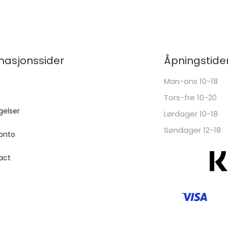
masjonssider
Åpningstide
Man-ons 10-18
Tors-fre 10-20
gelser
Lørdager 10-18
Søndager 12-18
onto
act