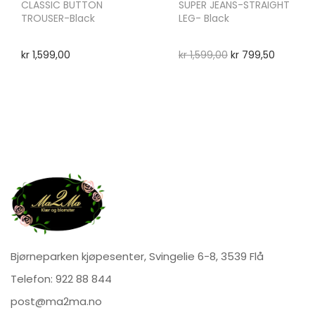
CLASSIC BUTTON
SUPER JEANS-STRAIGHT
TROUSER-Black
LEG- Black
kr
1,599,00
kr
1,599,00
kr
799,50
Bjørneparken kjøpesenter, Svingelie 6-8, 3539 Flå
Telefon:
922 88 844
post@ma2ma.no