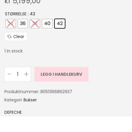
kr
5,199,00
STØRRELSE
: 42
34
36
38
40
42
Clear
1 in stock
LEGG I HANDLEKURV
Produktnummer:
8051366862937
Kategori:
Bukser
DEPECHE