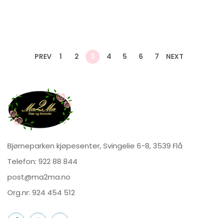
PREV
1
2
3
4
5
6
7
NEXT
Bjørneparken kjøpesenter, Svingelie 6-8, 3539 Flå
Telefon:
922 88 844
post@ma2ma.no
Org.nr: 924 454 512