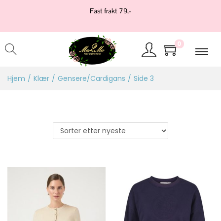
Fast frakt 79,-
0
Hjem
/
Klær
/
Gensere/Cardigans
/
Side 3