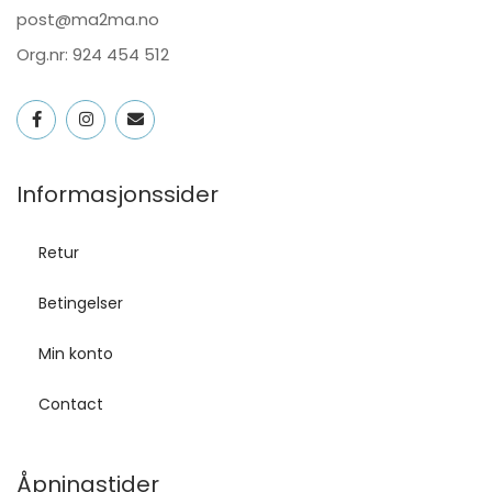
post@ma2ma.no
Org.nr: 924 454 512
Informasjonssider
Retur
Betingelser
Min konto
Contact
Åpningstider